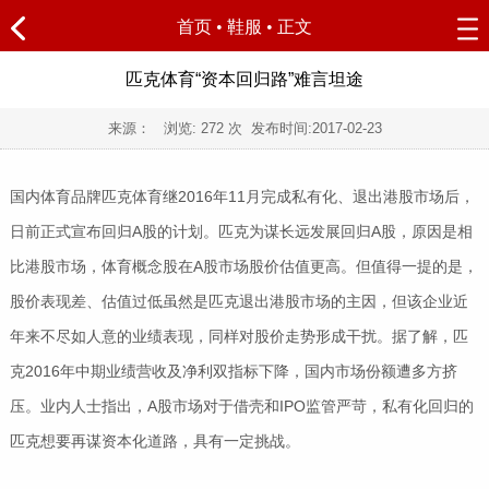
首页
•
鞋服
• 正文
匹克体育“资本回归路”难言坦途
来源： 浏览:
272
次 发布时间:
2017-02-23
国内体育品牌匹克体育继2016年11月完成私有化、退出港股市场后，
日前正式宣布回归A股的计划。匹克为谋长远发展回归A股，原因是相
比港股市场，体育概念股在A股市场股价估值更高。但值得一提的是，
股价表现差、估值过低虽然是匹克退出港股市场的主因，但该企业近
年来不尽如人意的业绩表现，同样对股价走势形成干扰。据了解，匹
克2016年中期业绩营收及净利双指标下降，国内市场份额遭多方挤
压。业内人士指出，A股市场对于借壳和IPO监管严苛，私有化回归的
匹克想要再谋资本化道路，具有一定挑战。