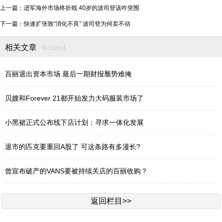
上一篇：进军海外市场终折戟 40岁的波司登该咋突围
下一篇：快速扩张致“消化不良” 波司登为何卖不动
Related
相关文章
百丽退出资本市场 最后一期财报颓势难掩
贝嫂和Forever 21都开始发力大码服装市场了
小黑裙正式公布线下店计划：寻求一体化发展
退市的匹克要重回A股了 可这条路有多漫长?
曾宣布破产的VANS要被持续关店的百丽收购？
返回栏目>>