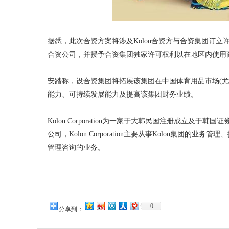
据悉，此次合资方案将涉及Kolon合资方与合资集团订立许可协议
合资公司，并授予合资集团独家许可权利以在地区内使用
安踏称，设合资集团将拓展该集团在中国体育用品市场(
能力、可持续发展能力及提高该集团财务业绩。
Kolon Corporation为一家于大韩民国注册成立及于韩
公司，Kolon Corporation主要从事Kolon集团的
管理咨询的业务。
0
分享到：