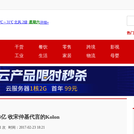
热门
干货
餐饮
零售
跨境
影视
工业
生活
家居
物流
母婴
亿 收宋仲基代言的Kolon
1
次 时间：2017-02-23 18:21