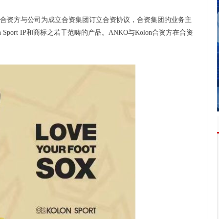
on合资方与公司为成立合资集团订立合资协议，合资集团的业务主
port IP和商标之若干范畴的产品。ANKO与Kolon合资方在合资