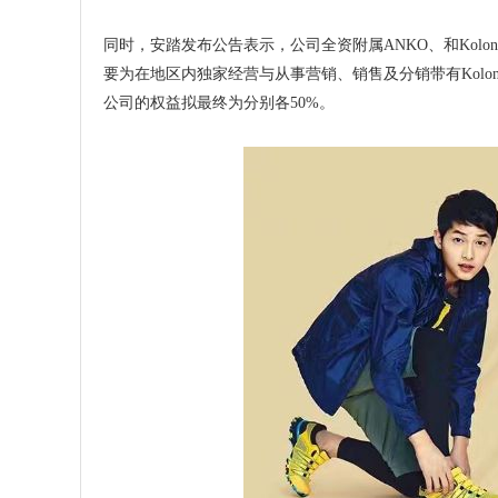
同时，安踏发布公告表示，公司全资附属ANKO、和Kol
要为在地区内独家经营与从事营销、销售及分销带有Kolon S
公司的权益拟最终为分别各50%。