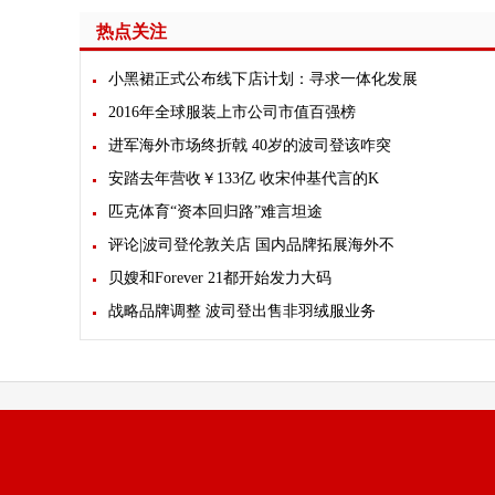
热点关注
小黑裙正式公布线下店计划：寻求一体化发展
2016年全球服装上市公司市值百强榜
进军海外市场终折戟 40岁的波司登该咋突
安踏去年营收￥133亿 收宋仲基代言的K
匹克体育“资本回归路”难言坦途
评论|波司登伦敦关店 国内品牌拓展海外不
贝嫂和Forever 21都开始发力大码
战略品牌调整 波司登出售非羽绒服业务