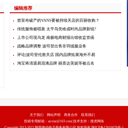
编辑推荐
曾宣布破产的VANS要被持续关店的百丽收购？
传统服饰被唱衰 太平鸟凭啥成时尚品牌新锐?
上市公司现乌龙 南极电商财报出错收监管函
战略品牌调整 波司登出售非羽绒服业务
评论|波司登伦敦关店 国内品牌拓展海外不易
淘宝将清退易混淆品牌 丽质达芙妮等被点名
关于我们
网站声明
商务合作
联系我们
投稿专用邮箱：arcstar@163.com| 技术支持：
搜虎网络
Copyright 2013-2022
陕西微动电子商务有限公司
版权所有
陕ICP备15016078号-1