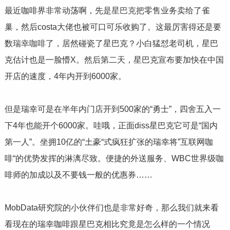
最近咖啡界非常动荡啊，先是
星巴克
把零售业务卖给了雀
巢，然后costa大佬也被可口可乐收购了。这最厉害得还是要
数
瑞幸咖啡
了，居然碰瓷了星巴克？小白猛怼老司机，星巴
克估计也是一脸懵X。然后第二天，星巴克宣布要加快在中国
开店的速度，4年内开到6000家。
但是瑞幸可是在半年内门店开到500家的“勇士”，四舍五入一
下4年也能开个6000家。哇哦，正面diss星巴克它可是“国内
第一人”。坐拥10亿的“土豪“式疯狂扩张的瑞幸将”互联网咖
啡“的优势发挥的淋漓尽致。便捷的外送服务、WBC世界级咖
啡师的加成以及不要钱一般的优惠券……
MobData研究院的小伙伴们也是非常好奇，那么我们就来看
看现在的瑞幸咖啡跟星巴克相比究竟是怎么样的一个情况