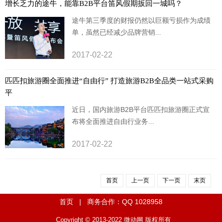
增长乏力的途牛，能靠B2B平台笛风假期扳回一城吗？
途牛第三季度的财报仍然以巨额亏损作为成绩
单，虽然已经减少品牌营销...
2017-02-22
匹匹扣旅游圈全面推进“自由行” 打造旅游B2B全品类一站式采购
平
近日，国内旅游B2B平台匹匹扣旅游圈正式宣
布将全面推进自由行业务...
2017-02-22
首页
上一页
下一页
末页
首页
| 商务合作：QQ 1028958
Copyright © 2013-2022
微动网
版权所有