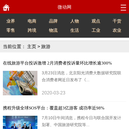
微动网
业界
电商
品牌
人物
观点
干货
零售
跨境
物流
生活
工业
农业
当前位置：
主页
>
旅游
在线旅游平台投诉激增 2月消费者投诉量环比增长逾300%
3月23日消息，北京阳光消费大数据研究院联
合消费者网近日发布了《...
2020-03-23
携程升级全球SOS平台：覆盖超3亿游客 成功率近98%
7月10日午间消息，携程今日与联合国开发计
划署、中国旅游研究院等...